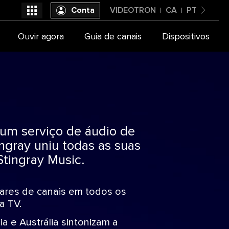
Conta
VIDEOTRON
CA
PT
Canada
Ouvir agora
Guia de canais
Dispositivos
Videotron
English
 um serviço de áudio de
ngray uniu todas as suas
tingray Music.
hares de canais em todos os
a TV.
a e Austrália sintonizam a