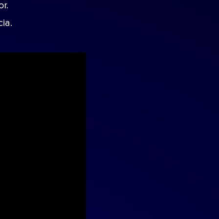
r.
ia.