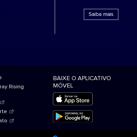
Saiba mais
e
BAIXE O APLICATIVO
MÓVEL
ray Rising
rte
ato