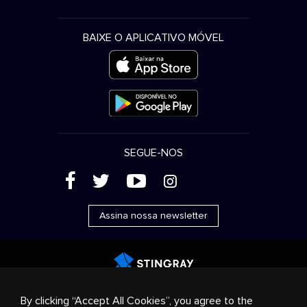
BAIXE O APLICATIVO MÓVEL
SEGUE-NOS
(
'
+
&
Assina nossa newsletter
Publicidade
Streaming e distribuição
Produtos de
By clicking “Accept All Cookies”, you agree to the
consumo
Soluções empresariais
Rádio
Sobre nós