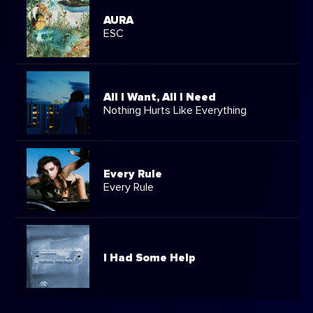
AURA
ESC
All I Want, All I Need
Nothing Hurts Like Everything
Every Rule
Every Rule
I Had Some Help