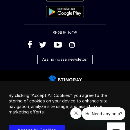
SEGUE-NOS
(
'
+
&
Assina nossa newsletter
Publicidade
Streaming e distribuição
Produtos de
By clicking “Accept All Cookies”, you agree to the
consumo
Soluções empresariais
Rádio
Sobre nós
storing of cookies on your device to enhance site
Cookies settings
navigation, analyze site usage, and assist in our
© 2018-2025 Stingray Group Inc. Todos os direitos
marketing efforts.
reservados. STINGRAY®, STINGRAY® MUSIC e outras marcas e
logotipos relacionados são marcas comerciais do Stingray
Group no Canadá, Estados Unidos da América e outros