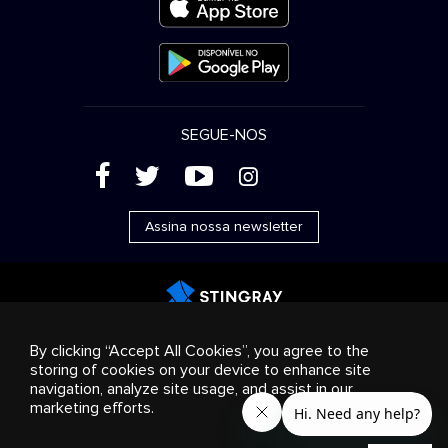
SEGUE-NOS
(
'
+
&
Assina nossa newsletter
Publicidade
Streaming e distribuição
Produtos de
By clicking “Accept All Cookies”, you agree to the
consumo
Soluções empresariais
Rádio
Sobre nós
storing of cookies on your device to enhance site
Cookies settings
navigation, analyze site usage, and assist in our
© 2018-2025 Stingray Group Inc. Todos os direitos
marketing efforts.
reservados. STINGRAY®, STINGRAY® MUSIC e outras marcas e
logotipos relacionados são marcas comerciais do Stingray