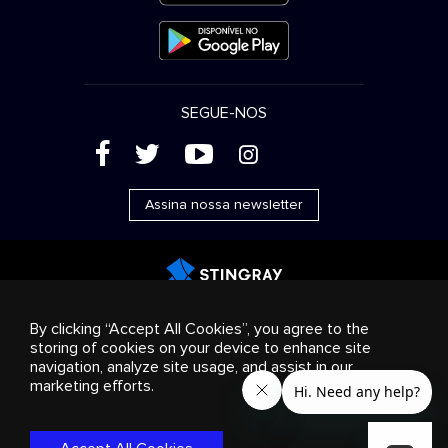
SEGUE-NOS
(
'
+
&
Assina nossa newsletter
Publicidade
Streaming e distribuição
Produtos de
By clicking “Accept All Cookies”, you agree to the
consumo
Soluções empresariais
Rádio
Sobre nós
storing of cookies on your device to enhance site
Cookies settings
navigation, analyze site usage, and assist in our
© 2018-2025 Stingray Group Inc. Todos os direitos
marketing efforts.
reservados. STINGRAY®, STINGRAY® MUSIC e outras marcas e
logotipos relacionados são marcas comerciais do Stingray
Group no Canadá, Estados Unidos da América e outros