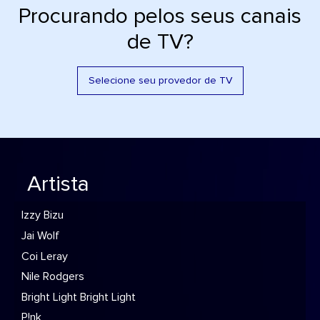
Procurando pelos seus canais
de TV?
Selecione seu provedor de TV
Artista
Izzy Bizu
Jai Wolf
Coi Leray
Nile Rodgers
Bright Light Bright Light
P!nk