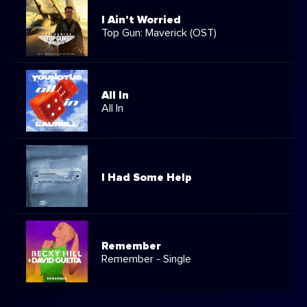
I Ain't Worried
Top Gun: Maverick (OST)
All In
All In
I Had Some Help
Remember
Remember - Single