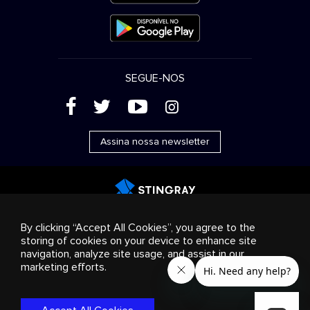
SEGUE-NOS
(
'
+
&
Assina nossa newsletter
Publicidade
Streaming e distribuição
Produtos de
By clicking “Accept All Cookies”, you agree to the
consumo
Soluções empresariais
Rádio
Sobre nós
storing of cookies on your device to enhance site
Cookies settings
navigation, analyze site usage, and assist in our
© 2018-2025 Stingray Group Inc. Todos os direitos
marketing efforts.
reservados. STINGRAY®, STINGRAY® MUSIC e outras marcas e
logotipos relacionados são marcas comerciais do Stingray
Group no Canadá, Estados Unidos da América e outros