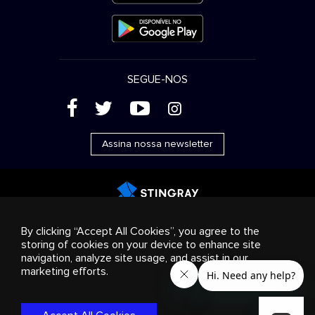
SEGUE-NOS
(
'
+
&
Assina nossa newsletter
Publicidade
Streaming e distribuição
Produtos de
By clicking “Accept All Cookies”, you agree to the
consumo
Soluções empresariais
Rádio
Sobre nós
storing of cookies on your device to enhance site
Cookies settings
navigation, analyze site usage, and assist in our
© 2018-2025 Stingray Group Inc. Todos os direitos
marketing efforts.
reservados. STINGRAY®, STINGRAY® MUSIC e outras marcas e
logotipos relacionados são marcas comerciais do Stingray
Group no Canadá, Estados Unidos da América e outros