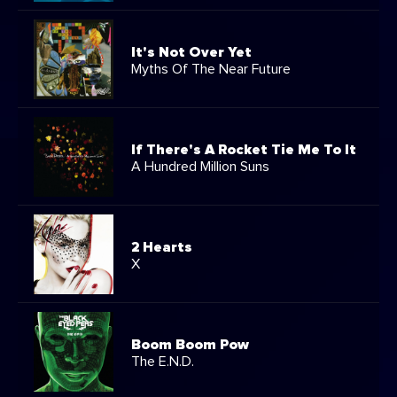
It's Not Over Yet
Myths Of The Near Future
If There's A Rocket Tie Me To It
A Hundred Million Suns
2 Hearts
X
Boom Boom Pow
The E.N.D.