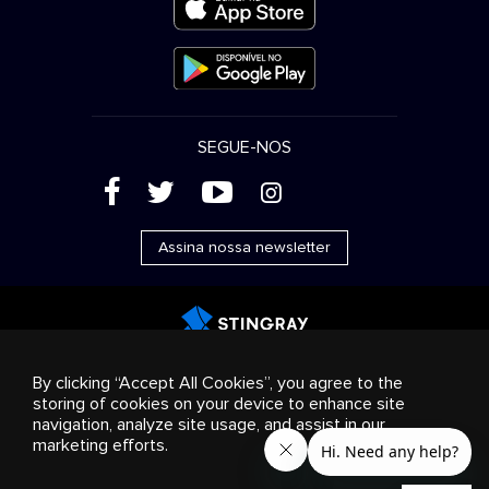
SEGUE-NOS
(
'
+
&
Assina nossa newsletter
Publicidade
Streaming e distribuição
Produtos de
By clicking “Accept All Cookies”, you agree to the
consumo
Soluções empresariais
Rádio
Sobre nós
storing of cookies on your device to enhance site
Cookies settings
navigation, analyze site usage, and assist in our
© 2018-2025 Stingray Group Inc. Todos os direitos
marketing efforts.
reservados. STINGRAY®, STINGRAY® MUSIC e outras marcas e
logotipos relacionados são marcas comerciais do Stingray