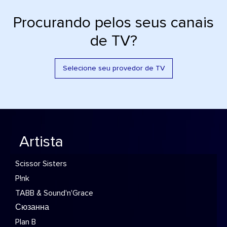
Procurando pelos seus canais
de TV?
Selecione seu provedor de TV
Artista
Scissor Sisters
P!nk
TABB & Sound'n'Grace
Сюзанна
Plan B