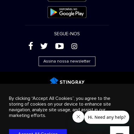
SEGUE-NOS
(
'
+
&
Assina nossa newsletter
Publicidade
Streaming e distribuição
Produtos de
By clicking “Accept All Cookies”, you agree to the
consumo
Soluções empresariais
Rádio
Sobre nós
storing of cookies on your device to enhance site
Cookies settings
navigation, analyze site usage, and assist in our
© 2018-2025 Stingray Group Inc. Todos os direitos
marketing efforts.
reservados. STINGRAY®, STINGRAY® MUSIC e outras marcas e
logotipos relacionados são marcas comerciais do Stingray
Group no Canadá, Estados Unidos da América e outros