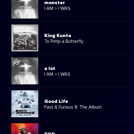
monster
I AM > I WAS
King Kunta
To Pimp a Butterfly
a lot
I AM > I WAS
Good Life
Fast & Furious 8: The Album