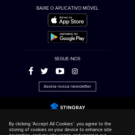
BAIXE O APLICATIVO MÓVEL
SEGUE-NOS
(
'
+
&
Assina nossa newsletter
Publicidade
Streaming e distribuição
Produtos de
By clicking “Accept All Cookies”, you agree to the
consumo
Soluções empresariais
Rádio
Sobre nós
storing of cookies on your device to enhance site
Cookies settings