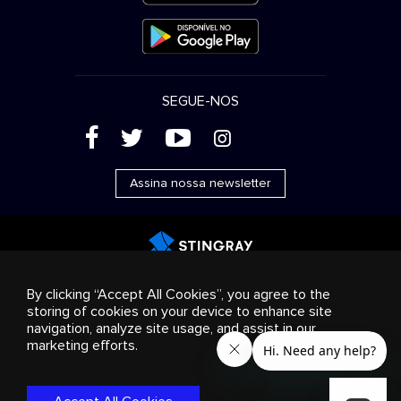
SEGUE-NOS
(
'
+
&
Assina nossa newsletter
Publicidade
Streaming e distribuição
Produtos de
By clicking “Accept All Cookies”, you agree to the
consumo
Soluções empresariais
Rádio
Sobre nós
storing of cookies on your device to enhance site
Cookies settings
navigation, analyze site usage, and assist in our
© 2018-2025 Stingray Group Inc. Todos os direitos
marketing efforts.
reservados. STINGRAY®, STINGRAY® MUSIC e outras marcas e
logotipos relacionados são marcas comerciais do Stingray
Group no Canadá, Estados Unidos da América e outros