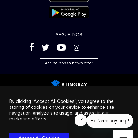
SEGUE-NOS
(
'
+
&
Assina nossa newsletter
Publicidade
Streaming e distribuição
Produtos de
By clicking “Accept All Cookies”, you agree to the
consumo
Soluções empresariais
Rádio
Sobre nós
storing of cookies on your device to enhance site
Cookies settings
navigation, analyze site usage, and assist in our
© 2018-2025 Stingray Group Inc. Todos os direitos
marketing efforts.
reservados. STINGRAY®, STINGRAY® MUSIC e outras marcas e
logotipos relacionados são marcas comerciais do Stingray
Group no Canadá, Estados Unidos da América e outros