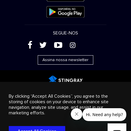
SEGUE-NOS
(
'
+
&
Assina nossa newsletter
Publicidade
Streaming e distribuição
Produtos de
By clicking “Accept All Cookies”, you agree to the
consumo
Soluções empresariais
Rádio
Sobre nós
storing of cookies on your device to enhance site
Cookies settings
navigation, analyze site usage, and assist in our
© 2018-2025 Stingray Group Inc. Todos os direitos
marketing efforts.
reservados. STINGRAY®, STINGRAY® MUSIC e outras marcas e
logotipos relacionados são marcas comerciais do Stingray
Group no Canadá, Estados Unidos da América e outros