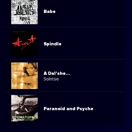
Babe
Spindle
A Dal'she…
Solntse
Paranoid and Psyche