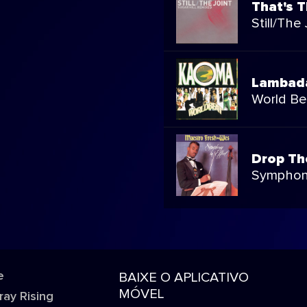
That's T
Still/The
Lambada
World Be
Drop Th
Symphony
e
BAIXE O APLICATIVO
MÓVEL
ray Rising