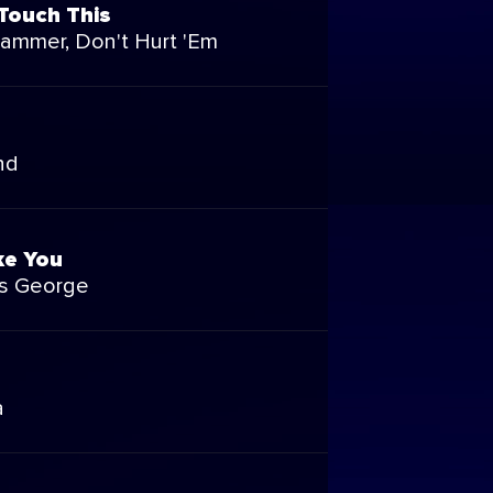
Touch This
ammer, Don't Hurt 'Em
n
nd
ike You
s George
a