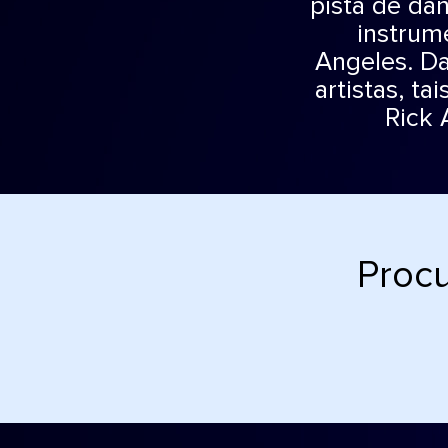
pista de da
instrum
Angeles. Da
artistas, t
Rick 
Procu