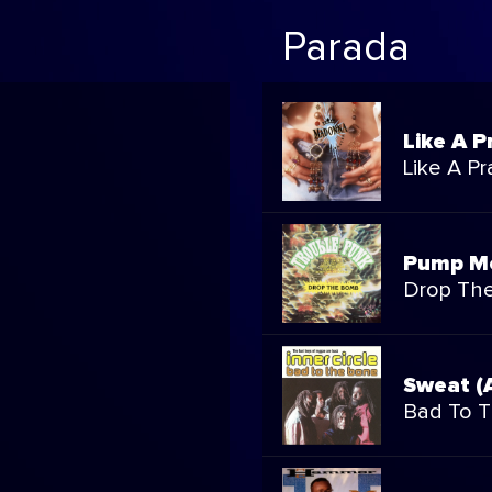
Parada
Like A P
Like A Pr
Pump M
Drop Th
Sweat (A
Bad To 