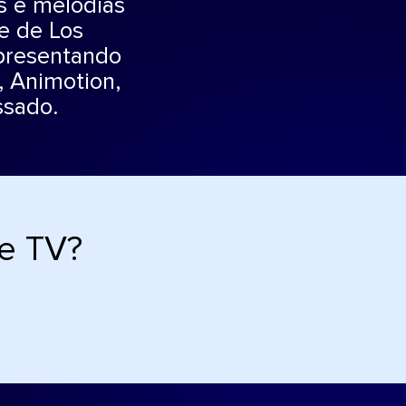
s e melodias
e de Los
Apresentando
, Animotion,
ssado.
de TV?