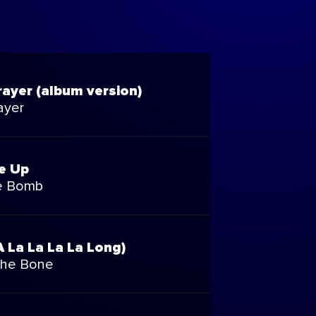
rayer (album version)
ayer
e Up
e Bomb
 La La La La Long)
The Bone