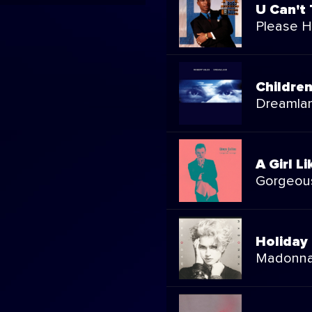
U Can't 
Please H
Childre
Dreamla
A Girl L
Gorgeou
Holiday
Madonn