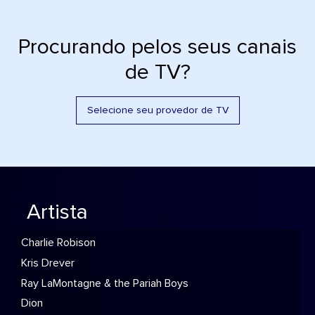
Procurando pelos seus canais
de TV?
Selecione seu provedor de TV
Artista
Charlie Robison
Kris Drever
Ray LaMontagne & the Pariah Boys
Dion