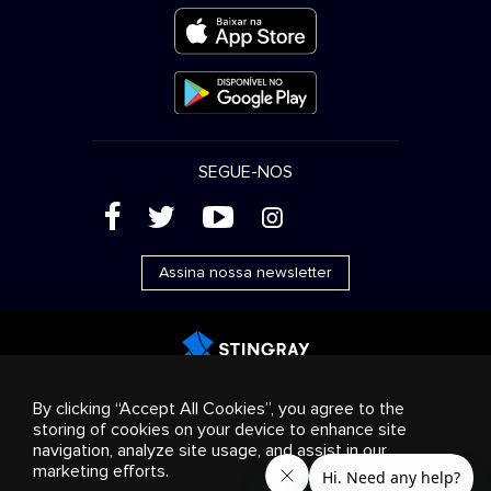
SEGUE-NOS
(
'
+
&
Assina nossa newsletter
Publicidade
Streaming e distribuição
Produtos de
By clicking “Accept All Cookies”, you agree to the
consumo
Soluções empresariais
Rádio
Sobre nós
storing of cookies on your device to enhance site
Cookies settings
navigation, analyze site usage, and assist in our
© 2018-2025 Stingray Group Inc. Todos os direitos
marketing efforts.
reservados. STINGRAY®, STINGRAY® MUSIC e outras marcas e