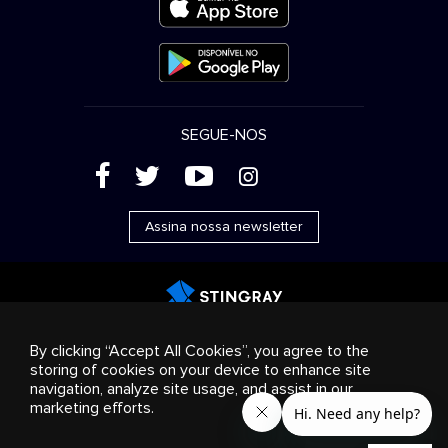
SEGUE-NOS
(
'
+
&
Assina nossa newsletter
Publicidade
Streaming e distribuição
Produtos de
By clicking “Accept All Cookies”, you agree to the
consumo
Soluções empresariais
Rádio
Sobre nós
storing of cookies on your device to enhance site
Cookies settings
navigation, analyze site usage, and assist in our
© 2018-2025 Stingray Group Inc. Todos os direitos
marketing efforts.
reservados. STINGRAY®, STINGRAY® MUSIC e outras marcas e
logotipos relacionados são marcas comerciais do Stingray