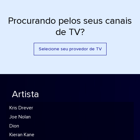
Procurando pelos seus canais
de TV?
Selecione seu provedor de TV
Artista
Kris Drever
Joe Nolan
Dion
Kieran Kane