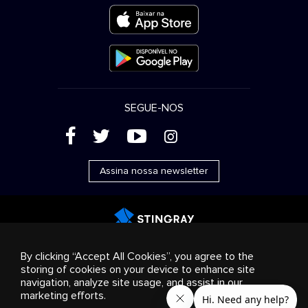
SEGUE-NOS
(
'
+
&
Assina nossa newsletter
Publicidade
Streaming e distribuição
Produtos de
By clicking “Accept All Cookies”, you agree to the
consumo
Soluções empresariais
Rádio
Sobre nós
storing of cookies on your device to enhance site
Cookies settings
navigation, analyze site usage, and assist in our
© 2018-2025 Stingray Group Inc. Todos os direitos
marketing efforts.
reservados. STINGRAY®, STINGRAY® MUSIC e outras marcas e