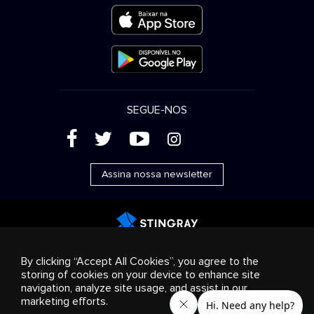
SEGUE-NOS
(
'
+
&
Assina nossa newsletter
Publicidade
Streaming e distribuição
Produtos de
By clicking “Accept All Cookies”, you agree to the
consumo
Soluções empresariais
Rádio
Sobre nós
storing of cookies on your device to enhance site
Cookies settings
navigation, analyze site usage, and assist in our
© 2018-2025 Stingray Group Inc. Todos os direitos
marketing efforts.
reservados. STINGRAY®, STINGRAY® MUSIC e outras marcas e