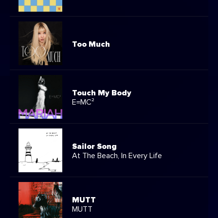
Too Much
Touch My Body
E=MC²
Sailor Song
At The Beach, In Every Life
MUTT
MUTT