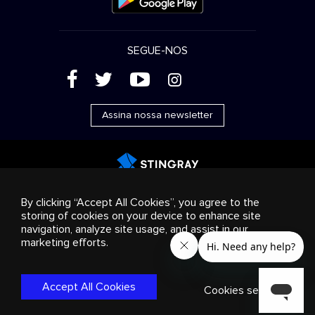
SEGUE-NOS
(
'
+
&
Assina nossa newsletter
Publicidade
Streaming e distribuição
Produtos de
By clicking “Accept All Cookies”, you agree to the
consumo
Soluções empresariais
Rádio
Sobre nós
storing of cookies on your device to enhance site
Cookies settings
navigation, analyze site usage, and assist in our
© 2018-2025 Stingray Group Inc. Todos os direitos
marketing efforts.
reservados. STINGRAY®, STINGRAY® MUSIC e outras marcas e
logotipos relacionados são marcas comerciais do Stingray
Group no Canadá, Estados Unidos da América e outros
Accept All Cookies
territórios.
Política de Privacidade
|
Termos e Condições
Cookies settings