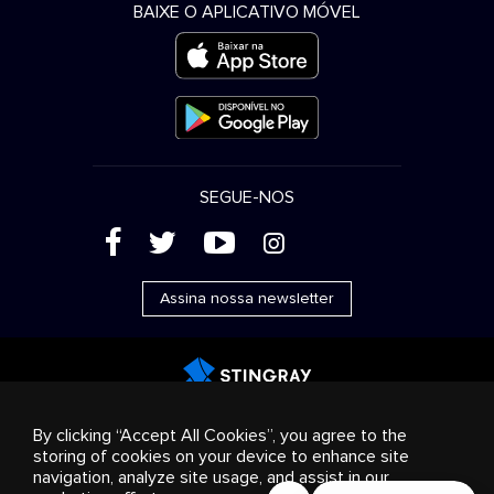
BAIXE O APLICATIVO MÓVEL
SEGUE-NOS
(
'
+
&
Assina nossa newsletter
Publicidade
Streaming e distribuição
Produtos de
By clicking “Accept All Cookies”, you agree to the
consumo
Soluções empresariais
Rádio
Sobre nós
storing of cookies on your device to enhance site
Cookies settings
navigation, analyze site usage, and assist in our