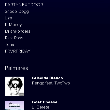
PARTYNEXTDOOR
Snoop Dogg
Liza
K Money
DillanPonders
Rick Ross
Tona
FRVRFRIDAY
Palmarès
Griselda Blanco
Pengz feat. TwoTwo
Goat Cheese
Lil Berete