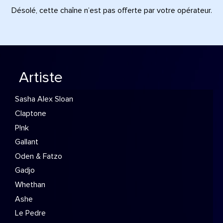
Désolé, cette chaîne n’est pas offerte par votre opérateur.
Artiste
Sasha Alex Sloan
Claptone
P!nk
Gallant
Oden & Fatzo
Gadjo
Whethan
Ashe
Le Pedre