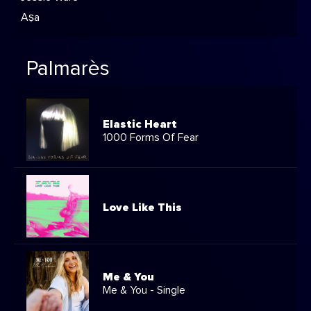
Aṣa
Palmarès
Elastic Heart
1000 Forms Of Fear
Love Like This
Me & You
Me & You - Single