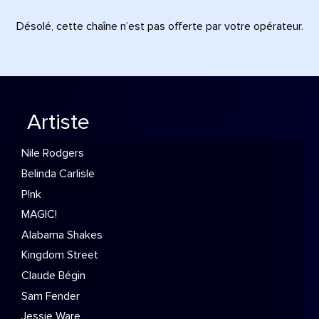
Désolé, cette chaîne n’est pas offerte par votre opérateur.
Artiste
Nile Rodgers
Belinda Carlisle
P!nk
MAGIC!
Alabama Shakes
Kingdom Street
Claude Bégin
Sam Fender
Jessie Ware