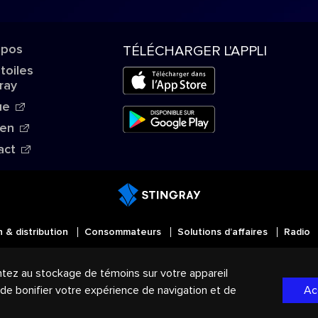
opos
TÉLÉCHARGER L'APPLI
Étoiles
ray
ue
ien
act
n & distribution
Consommateurs
Solutions d’affaires
Radio
MD
Tous droits réservés. STINGRAY
, VOS AMBIANCES MU
ntez au stockage de témoins sur votre appareil
mmerce du Groupe Stingray au Canada, aux États-Unis et d
, de bonifier votre expérience de navigation et de
Ac
de confidentialité
|
Modalités et Conditions