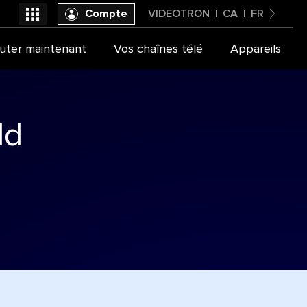
Compte
VIDEOTRON
CA
FR
Canada
uter maintenant
Vos chaînes télé
Appareils
Videotron
Français
ld