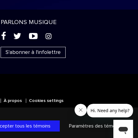
PARLONS MUSIQUE
(
'
+
&
S'abonner à l'infolettre
À propos
Cookies settings
MC
SICALES
et les autres marques et
ans les autres territoires.
Politique
cepter tous les témoins
Paramètres des témoins