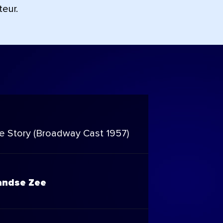
teur.
e Story (Broadway Cast 1957)
andse Zee