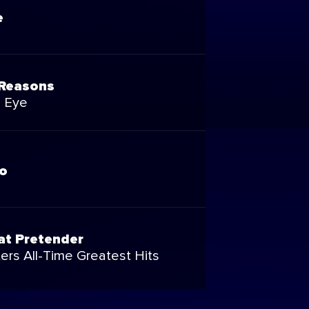
e
 Reasons
 Eye
io
at Pretender
ers All-Time Greatest Hits