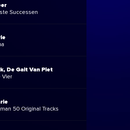
er
ste Successen
ie
ma
ik, De Gait Van Piet
 Vier
rie
tman 50 Original Tracks