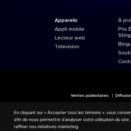
Appareils
À pr
Appli mobile
Prix 
Sting
Lecteur web
Blog
Télévision
Sout
Cont
Ventes publicitaires
Diffusio
© 2018-2025 Groupe Stingray Inc. 
En cliquant sur « Accepter tous les témoins », vous conse
logos reliés sont des marques de co
afin de nous permettre d’analyser votre utilisation du site
raffiner nos initiatives marketing.