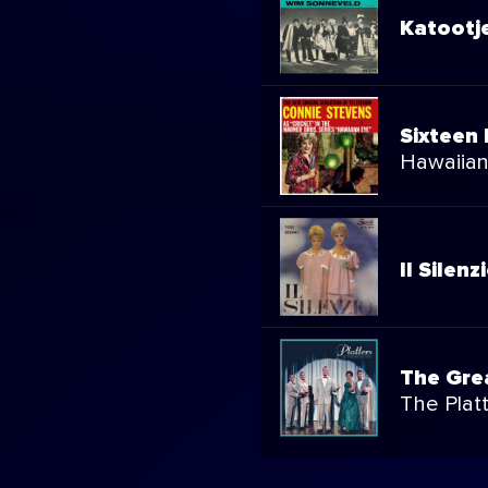
Katootj
Sixteen
Hawaiian
Il Silenz
The Gre
The Platt