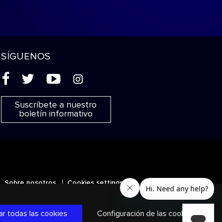
SÍGUENOS
(
'
+
&
Suscríbete a nuestro
boletín informativo
Sobre nosotros
Cookies settings
MUSIC y otras marcas y logos son
r todas las cookies
Configuración de las cookies
ivacidad
|
Términos y condiciones