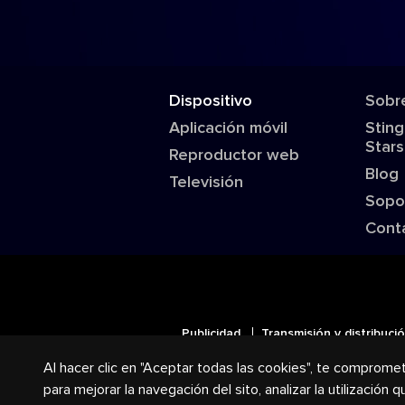
Dispositivo
Sobr
Aplicación móvil
Sting
Stars
Reproductor web
Blog
Televisión
Sopo
Cont
Publicidad
Transmisión y distribuci
Al hacer clic en "Aceptar todas las cookies", te comprome
© 2018-2025 Stingray Group Inc.
para mejorar la navegación del sito, analizar la utilización
marcas comerciales de Stingray Gr