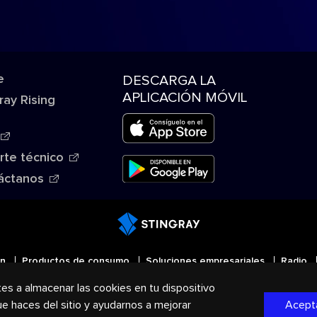
e
DESCARGA LA
APLICACIÓN MÓVIL
ray Rising
rte técnico
áctanos
ón
Productos de consumo
Soluciones empresariales
Radio
tes a almacenar las cookies en tu dispositivo
 Todos los derechos reservados. STINGRAY®, STINGRAY® 
 que haces del sitio y ayudarnos a mejorar
Acepta
oup en Canadá, los EE. UU. y otros países.
Política de pr