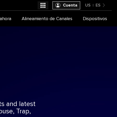
Cuenta
US
ES
United States
ahora
Alineamiento de Canales
Dispositivos
Seleccióna tu proveedor de TV
Español
ts and latest
use, Trap,