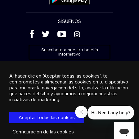
SÍGUENOS
(
'
+
&
Suscríbete a nuestro boletín
informativo
Al hacer clic en "Aceptar todas las cookies", te
comprometes a almacenar las cookies en tu dispositivo
para mejorar la navegación del sito, analizar la utilización
Publicidad
Transmisión y distribución
Productos de
que haces del sitio y ayudarnos a mejorar nuestras
consumo
Soluciones empresariales
Radio
Sobre
nosotros
Cookies settings
iniciativas de marketing.
© 2018-2025 Stingray Group Inc. Todos los derechos
reservados. STINGRAY®, STINGRAY® MUSIC y otras marcas y
Aceptar todas las cookies
logos son marcas comerciales de Stingray Group en Canadá,
los EE. UU. y otros países.
Política de privacidad
|
Términos y
condiciones
Configuración de las cookies