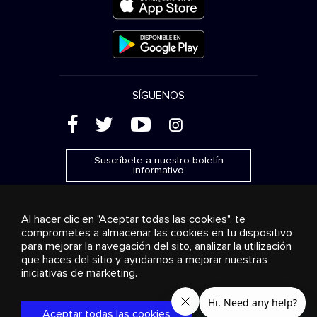
SÍGUENOS
(
'
+
&
Suscríbete a nuestro boletín
informativo
Al hacer clic en "Aceptar todas las cookies", te
comprometes a almacenar las cookies en tu dispositivo
para mejorar la navegación del sito, analizar la utilización
Publicidad
Transmisión y distribución
Productos de
que haces del sitio y ayudarnos a mejorar nuestras
consumo
Soluciones empresariales
Radio
Sobre
nosotros
Cookies settings
iniciativas de marketing.
© 2018-2025 Stingray Group Inc. Todos los derechos
reservados. STINGRAY®, STINGRAY® MUSIC y otras marcas y
Aceptar todas las cookies