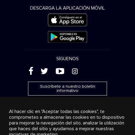
DESCARGA LA APLICACIÓN MÓVIL
SÍGUENOS
(
'
+
&
Suscríbete a nuestro boletín
informativo
Al hacer clic en "Aceptar todas las cookies", te
comprometes a almacenar las cookies en tu dispositivo
para mejorar la navegación del sito, analizar la utilización
Publicidad
Transmisión y distribución
Productos de
que haces del sitio y ayudarnos a mejorar nuestras
consumo
Soluciones empresariales
Radio
Sobre
nosotros
Cookies settings
iniciativas de marketing.