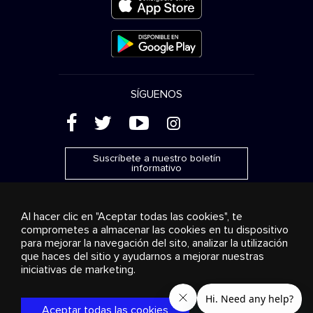
SÍGUENOS
(
'
+
&
Suscríbete a nuestro boletín
informativo
Al hacer clic en "Aceptar todas las cookies", te
comprometes a almacenar las cookies en tu dispositivo
para mejorar la navegación del sito, analizar la utilización
Publicidad
Transmisión y distribución
Productos de
que haces del sitio y ayudarnos a mejorar nuestras
consumo
Soluciones empresariales
Radio
Sobre
nosotros
Cookies settings
iniciativas de marketing.
© 2018-2025 Stingray Group Inc. Todos los derechos
reservados. STINGRAY®, STINGRAY® MUSIC y otras marcas y
Aceptar todas las cookies