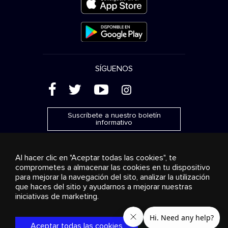
SÍGUENOS
(
'
+
&
Suscríbete a nuestro boletín
informativo
Al hacer clic en "Aceptar todas las cookies", te
comprometes a almacenar las cookies en tu dispositivo
para mejorar la navegación del sito, analizar la utilización
Publicidad
Transmisión y distribución
Productos de
que haces del sitio y ayudarnos a mejorar nuestras
consumo
Soluciones empresariales
Radio
Sobre
nosotros
Cookies settings
iniciativas de marketing.
© 2018-2025 Stingray Group Inc. Todos los derechos
reservados. STINGRAY®, STINGRAY® MUSIC y otras marcas y
Aceptar todas las cookies