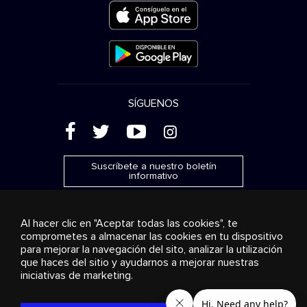
SÍGUENOS
(
'
+
&
Suscríbete a nuestro boletín
informativo
Al hacer clic en "Aceptar todas las cookies", te
comprometes a almacenar las cookies en tu dispositivo
para mejorar la navegación del sito, analizar la utilización
Publicidad
Transmisión y distribución
Productos de
que haces del sitio y ayudarnos a mejorar nuestras
consumo
Soluciones empresariales
Radio
Sobre
nosotros
Cookies settings
iniciativas de marketing.
© 2018-2025 Stingray Group Inc. Todos los derechos