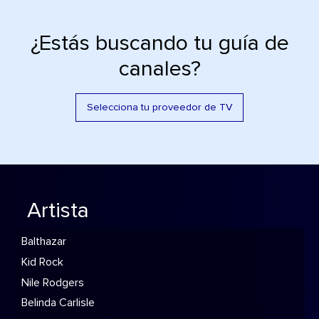
¿Estás buscando tu guía de
canales?
Selecciona tu proveedor de TV
Artista
Balthazar
Kid Rock
Nile Rodgers
Belinda Carlisle