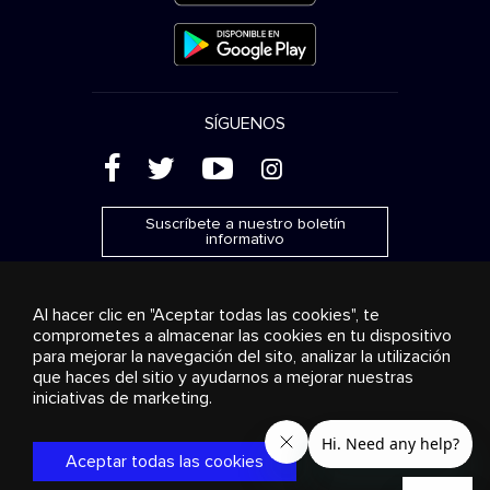
SÍGUENOS
(
'
+
&
Suscríbete a nuestro boletín
informativo
Al hacer clic en "Aceptar todas las cookies", te
comprometes a almacenar las cookies en tu dispositivo
para mejorar la navegación del sito, analizar la utilización
Publicidad
Transmisión y distribución
Productos de
que haces del sitio y ayudarnos a mejorar nuestras
consumo
Soluciones empresariales
Radio
Sobre
nosotros
Cookies settings
iniciativas de marketing.
© 2018-2025 Stingray Group Inc. Todos los derechos
reservados. STINGRAY®, STINGRAY® MUSIC y otras marcas y
Aceptar todas las cookies
logos son marcas comerciales de Stingray Group en Canadá,
los EE. UU. y otros países.
Política de privacidad
|
Términos y