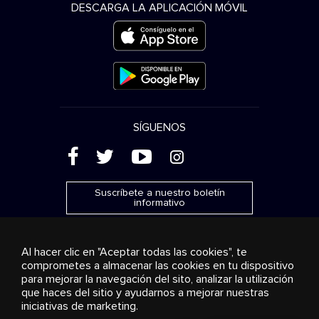
DESCARGA LA APLICACIÓN MÓVIL
SÍGUENOS
(
'
+
&
Suscríbete a nuestro boletín
informativo
Al hacer clic en "Aceptar todas las cookies", te
comprometes a almacenar las cookies en tu dispositivo
para mejorar la navegación del sito, analizar la utilización
Publicidad
Transmisión y distribución
Productos de
que haces del sitio y ayudarnos a mejorar nuestras
consumo
Soluciones empresariales
Radio
Sobre
nosotros
Cookies settings
iniciativas de marketing.