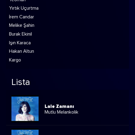
Yırtık Uçurtma
İrem Candar
Melike Şahin
Burak Ekinil
Işın Karaca
Hakan Altun
Kargo
Lista
Lale Zamanı
Mutlu Melankolik