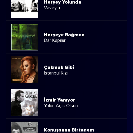
Herşey Yolunda
Vaveyla
Herşeye Rağmen
Dar Kapılar
Çakmak Gibi
İstanbul Kızı
İzmir Yanıyor
Yolun Açık Olsun
Konuşsana Birtanem