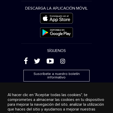
DESCARGA LA APLICACIÓN MÓVIL
SÍGUENOS
(
'
+
&
Suscríbete a nuestro boletín
informativo
Al hacer clic en "Aceptar todas las cookies", te
comprometes a almacenar las cookies en tu dispositivo
para mejorar la navegación del sito, analizar la utilización
Publicidad
Transmisión y distribución
Productos de
que haces del sitio y ayudarnos a mejorar nuestras
consumo
Soluciones empresariales
Radio
Sobre