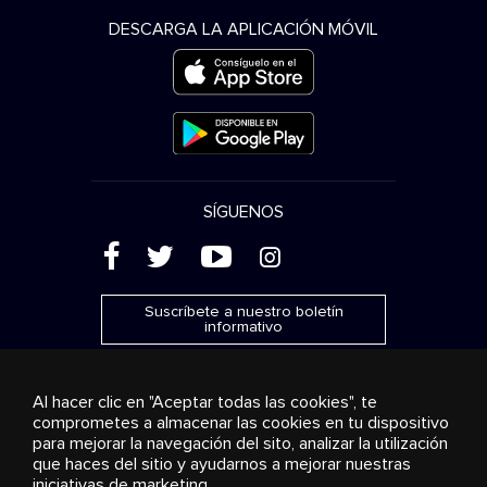
DESCARGA LA APLICACIÓN MÓVIL
SÍGUENOS
(
'
+
&
Suscríbete a nuestro boletín
informativo
Al hacer clic en "Aceptar todas las cookies", te
comprometes a almacenar las cookies en tu dispositivo
para mejorar la navegación del sito, analizar la utilización
Publicidad
Transmisión y distribución
Productos de
que haces del sitio y ayudarnos a mejorar nuestras
consumo
Soluciones empresariales
Radio
Sobre
nosotros
Cookies settings
iniciativas de marketing.