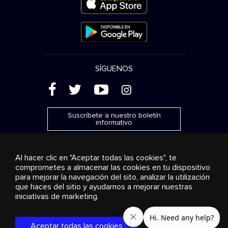
SÍGUENOS
(
'
+
&
Suscríbete a nuestro boletín
informativo
Al hacer clic en "Aceptar todas las cookies", te
comprometes a almacenar las cookies en tu dispositivo
para mejorar la navegación del sito, analizar la utilización
Publicidad
Transmisión y distribución
Productos de
que haces del sitio y ayudarnos a mejorar nuestras
consumo
Soluciones empresariales
Radio
Sobre
nosotros
Cookies settings
iniciativas de marketing.
© 2018-2025 Stingray Group Inc. Todos los derechos
reservados. STINGRAY®, STINGRAY® MUSIC y otras marcas y
Aceptar todas las cookies