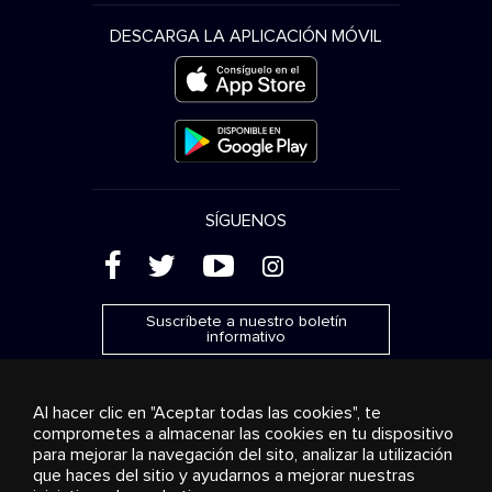
DESCARGA LA APLICACIÓN MÓVIL
SÍGUENOS
(
'
+
&
Suscríbete a nuestro boletín
informativo
Al hacer clic en "Aceptar todas las cookies", te
comprometes a almacenar las cookies en tu dispositivo
para mejorar la navegación del sito, analizar la utilización
Publicidad
Transmisión y distribución
Productos de
que haces del sitio y ayudarnos a mejorar nuestras
consumo
Soluciones empresariales
Radio
Sobre