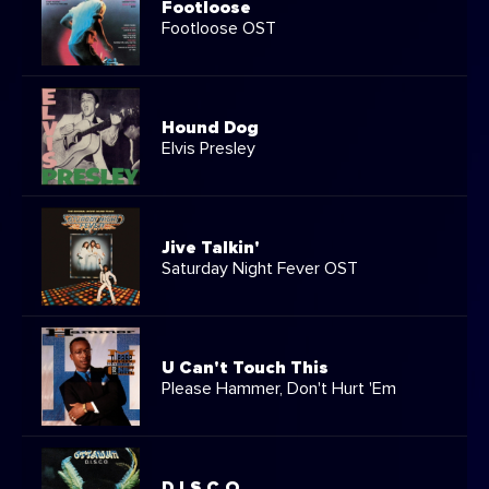
Footloose
Footloose OST
Hound Dog
Elvis Presley
Jive Talkin'
Saturday Night Fever OST
U Can't Touch This
Please Hammer, Don't Hurt 'Em
D.I.S.C.O.