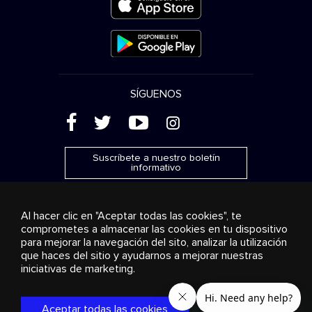
SÍGUENOS
(
'
+
&
Suscríbete a nuestro boletín
informativo
Al hacer clic en "Aceptar todas las cookies", te
comprometes a almacenar las cookies en tu dispositivo
para mejorar la navegación del sito, analizar la utilización
Publicidad
Transmisión y distribución
Productos de
que haces del sitio y ayudarnos a mejorar nuestras
consumo
Soluciones empresariales
Radio
Sobre
nosotros
Cookies settings
iniciativas de marketing.
© 2018-2025 Stingray Group Inc. Todos los derechos
reservados. STINGRAY®, STINGRAY® MUSIC y otras marcas y
Aceptar todas las cookies