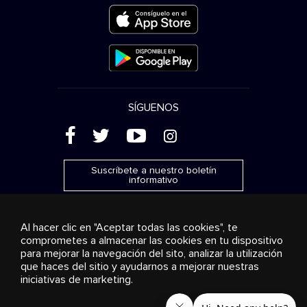
SÍGUENOS
(
'
+
&
Suscríbete a nuestro boletín
informativo
Al hacer clic en "Aceptar todas las cookies", te
comprometes a almacenar las cookies en tu dispositivo
para mejorar la navegación del sito, analizar la utilización
Publicidad
Transmisión y distribución
Productos de
que haces del sitio y ayudarnos a mejorar nuestras
consumo
Soluciones empresariales
Radio
Sobre
nosotros
Cookies settings
iniciativas de marketing.
© 2018-2025 Stingray Group Inc. Todos los derechos