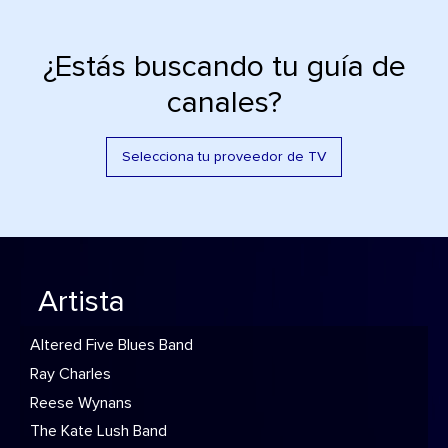
¿Estás buscando tu guía de
canales?
Selecciona tu proveedor de TV
Artista
Altered Five Blues Band
Ray Charles
Reese Wynans
The Kate Lush Band