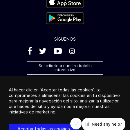
SÍGUENOS
(
'
+
&
Suscríbete a nuestro boletín
informativo
Al hacer clic en "Aceptar todas las cookies", te
comprometes a almacenar las cookies en tu dispositivo
para mejorar la navegación del sito, analizar la utilización
Publicidad
Transmisión y distribución
Productos de
que haces del sitio y ayudarnos a mejorar nuestras
consumo
Soluciones empresariales
Radio
Sobre
nosotros
Cookies settings
iniciativas de marketing.
© 2018-2025 Stingray Group Inc. Todos los derechos
reservados. STINGRAY®, STINGRAY® MUSIC y otras marcas y
Aceptar todas las cookies