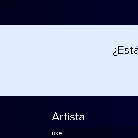
¿Est
Artista
Luke