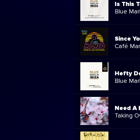
Is This 
Blue Marl
Since Yo
Café Mam
Hefty D
Blue Marl
Need A 
Taking O