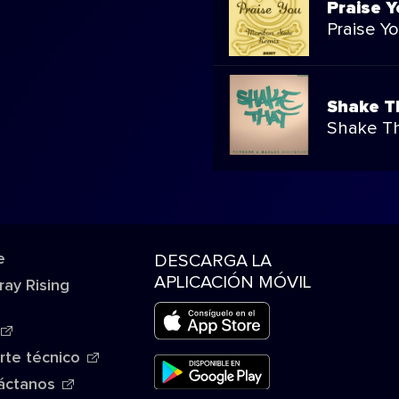
Praise Y
Praise Y
Shake T
Shake T
e
DESCARGA LA
APLICACIÓN MÓVIL
ray Rising
rte técnico
áctanos