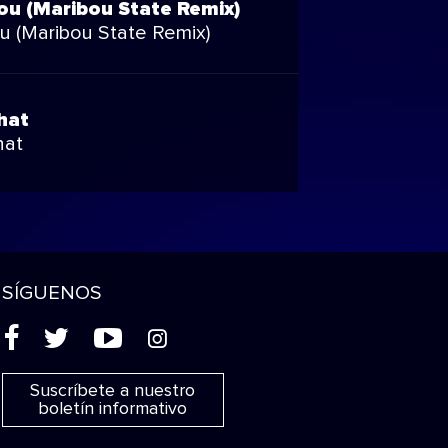
ou (Maribou State Remix)
ou (Maribou State Remix)
hat
hat
SÍGUENOS
(
'
+
&
Suscríbete a nuestro
boletín informativo