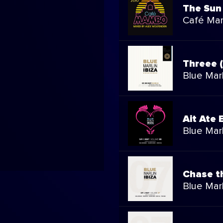
The Sun
Café Mam
Threee (
Blue Marl
Ait Ate 
Blue Marl
Chase t
Blue Marl