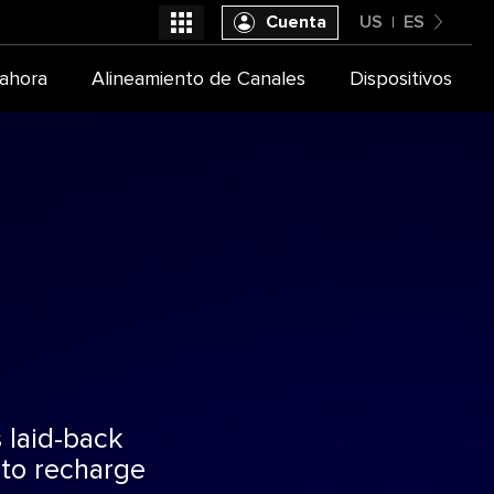
Cuenta
US
ES
United States
ahora
Alineamiento de Canales
Dispositivos
Seleccióna tu proveedor de TV
Español
 laid-back
 to recharge