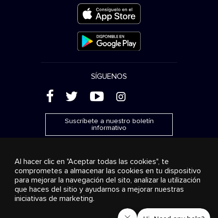
SÍGUENOS
(
'
+
&
Suscríbete a nuestro boletín
informativo
Al hacer clic en "Aceptar todas las cookies", te
comprometes a almacenar las cookies en tu dispositivo
para mejorar la navegación del sito, analizar la utilización
Publicidad
Transmisión y distribución
Productos de
que haces del sitio y ayudarnos a mejorar nuestras
consumo
Soluciones empresariales
Radio
Sobre
nosotros
Cookies settings
iniciativas de marketing.
© 2018-2025 Stingray Group Inc. Todos los derechos