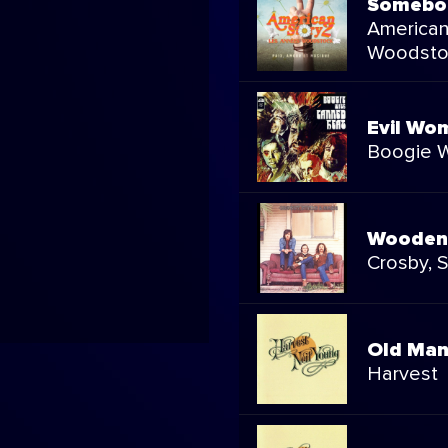
Somebod
American
Woodsto
Evil Wo
Boogie 
Wooden 
Crosby, S
Old Ma
Harvest