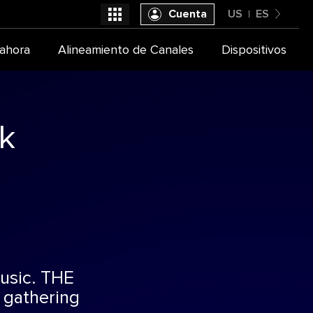
Cuenta
US
ES
United States
ahora
Alineamiento de Canales
Dispositivos
Seleccióna tu proveedor de TV
Español
k
usic. THE
 gathering