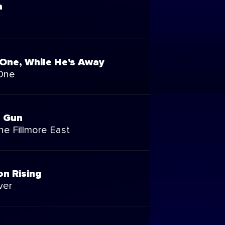
a
 One, While He's Away
One
 Gun
he Fillmore East
n Rising
ver