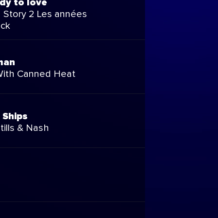
y to love
 Story 2 Les années
ck
man
With Canned Heat
Ships
tills & Nash
n