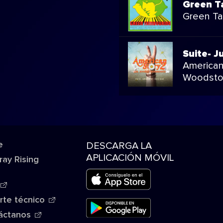
Green T
Green T
Suite- J
American
Woodsto
e
DESCARGA LA
APLICACIÓN MÓVIL
ray Rising
rte técnico
áctanos