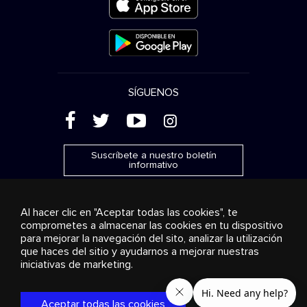
SÍGUENOS
(
'
+
&
Suscríbete a nuestro boletín
informativo
Al hacer clic en "Aceptar todas las cookies", te
comprometes a almacenar las cookies en tu dispositivo
para mejorar la navegación del sito, analizar la utilización
Publicidad
Transmisión y distribución
Productos de
que haces del sitio y ayudarnos a mejorar nuestras
consumo
Soluciones empresariales
Radio
Sobre
nosotros
Cookies settings
iniciativas de marketing.
© 2018-2025 Stingray Group Inc. Todos los derechos
reservados. STINGRAY®, STINGRAY® MUSIC y otras marcas y
Aceptar todas las cookies