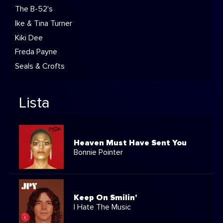
The B-52's
Ike & Tina Turner
Kiki Dee
Freda Payne
Seals & Crofts
Lista
Heaven Must Have Sent You
Bonnie Pointer
Keep On Smilin'
I Hate The Music