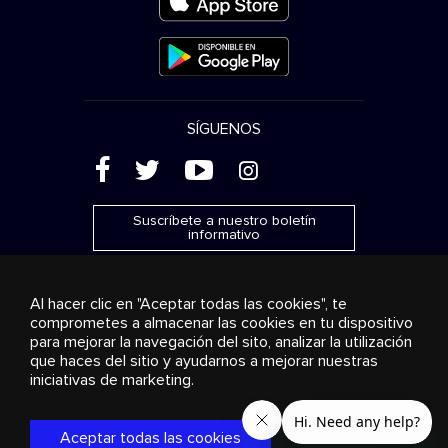
SÍGUENOS
(
'
+
&
Suscríbete a nuestro boletín
informativo
Al hacer clic en "Aceptar todas las cookies", te
comprometes a almacenar las cookies en tu dispositivo
para mejorar la navegación del sito, analizar la utilización
Publicidad
Transmisión y distribución
Productos de
que haces del sitio y ayudarnos a mejorar nuestras
consumo
Soluciones empresariales
Radio
Sobre
nosotros
Cookies settings
iniciativas de marketing.
© 2018-2025 Stingray Group Inc. Todos los derechos
reservados. STINGRAY®, STINGRAY® MUSIC y otras marcas y
Aceptar todas las cookies
logos son marcas comerciales de Stingray Group en Canadá,