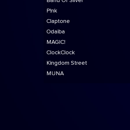
Band Of Silver
P!nk
Claptone
Odaiba
MAGIC!
ClockClock
Kingdom Street
MUNA