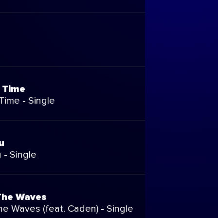
 Time
ime - Single
u
 - Single
The Waves
he Waves (feat. Caden) - Single