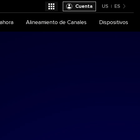
Cuenta
US
ES
United States
ahora
Alineamiento de Canales
Dispositivos
Seleccióna tu proveedor de TV
Español