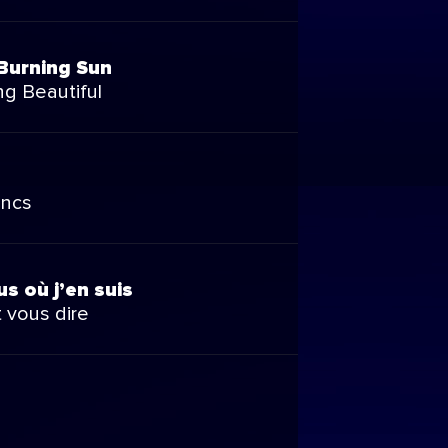
Burning Sun
g Beautiful
ancs
us où j’en suis
 vous dire