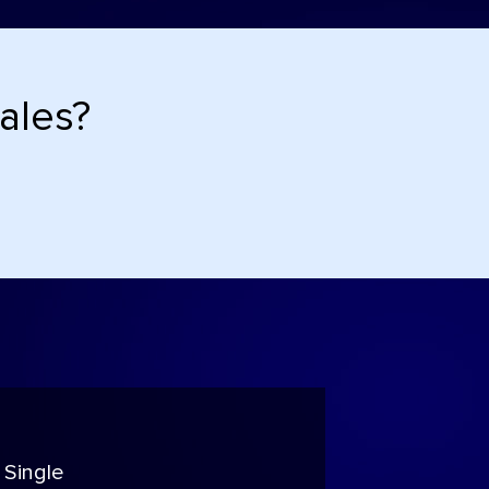
ales?
 Single