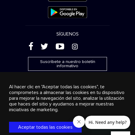
SÍGUENOS
(
'
+
&
Suscríbete a nuestro boletín
informativo
Al hacer clic en "Aceptar todas las cookies", te
comprometes a almacenar las cookies en tu dispositivo
para mejorar la navegación del sito, analizar la utilización
Publicidad
Transmisión y distribución
Productos de
que haces del sitio y ayudarnos a mejorar nuestras
consumo
Soluciones empresariales
Radio
Sobre
nosotros
Cookies settings
iniciativas de marketing.
© 2018-2025 Stingray Group Inc. Todos los derechos
reservados. STINGRAY®, STINGRAY® MUSIC y otras marcas y
Aceptar todas las cookies
logos son marcas comerciales de Stingray Group en Canadá,
los EE. UU. y otros países.
Política de privacidad
|
Términos y