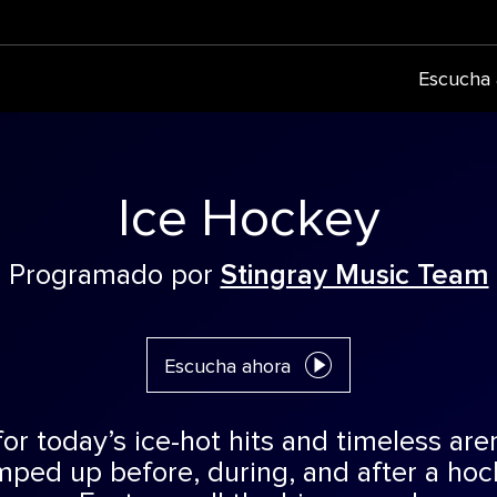
Escucha 
Ice Hockey
Programado por
Stingray Music Team
Escucha ahora
for today’s ice-hot hits and timeless ar
mped up before, during, and after a ho