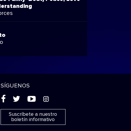
erstanding
orces
to
to
SÍGUENOS
(
'
+
&
Suscríbete a nuestro
boletín informativo