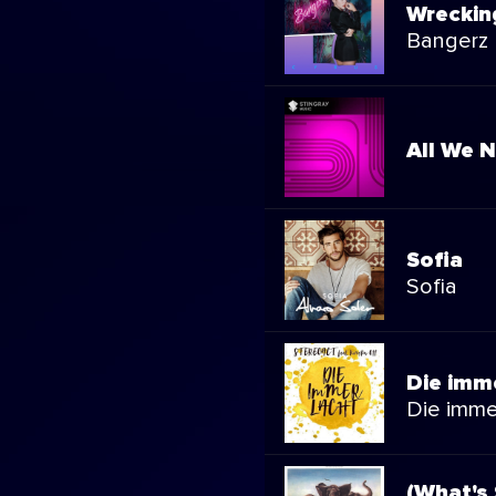
Wreckin
Bangerz
All We N
Sofia
Sofia
Die imm
Die imme
(What's