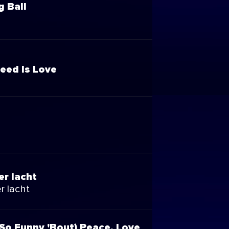
g Ball
eed Is Love
er lacht
r lacht
 So Funny 'Bout) Peace, Love