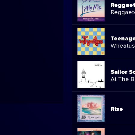
Reggaet
Reggaetó
Teenage
Wheatus
Sailor S
At The Be
Rise