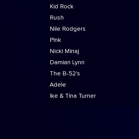
Kid Rock
Rush
Nile Rodgers
P!nk
Nicki Minaj
Damian Lynn
The B-52's
Adele
Ike & Tina Turner