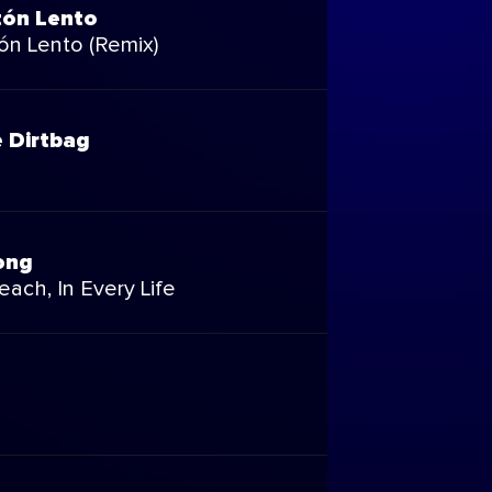
ón Lento
n Lento (Remix)
 Dirtbag
ong
ach, In Every Life