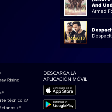
And Und
Armed F
Despaci
Despaci
e
DESCARGA LA
APLICACIÓN MÓVIL
ray Rising
rte técnico
áctanos