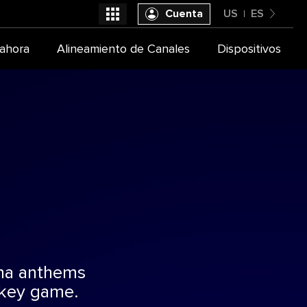
Cuenta
US
ES
United States
ahora
Alineamiento de Canales
Dispositivos
Seleccióna tu proveedor de TV
Español
ena anthems
ckey game.