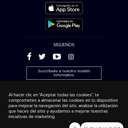
SÍGUENOS
(
'
+
&
Suscríbete a nuestro boletín
informativo
Al hacer clic en "Aceptar todas las cookies", te
comprometes a almacenar las cookies en tu dispositivo
para mejorar la navegación del sito, analizar la utilización
Publicidad
Transmisión y distribución
Productos de
que haces del sitio y ayudarnos a mejorar nuestras
consumo
Soluciones empresariales
Radio
Sobre
nosotros
Cookies settings
iniciativas de marketing.
© 2018-2025 Stingray Group Inc. Todos los derechos