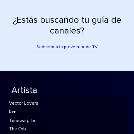
¿Estás buscando tu guía de
canales?
Selecciona tu proveedor de TV
Artista
Vector Lovers
Rxn
Timewarp Inc
The Orb