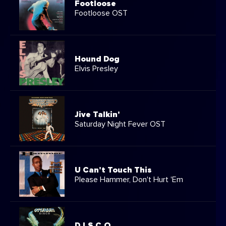
Footloose
Footloose OST
Hound Dog
Elvis Presley
Jive Talkin'
Saturday Night Fever OST
U Can't Touch This
Please Hammer, Don't Hurt 'Em
D.I.S.C.O.