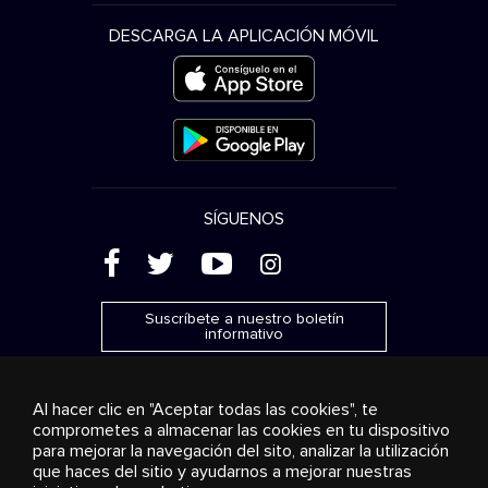
DESCARGA LA APLICACIÓN MÓVIL
SÍGUENOS
(
'
+
&
Suscríbete a nuestro boletín
informativo
Al hacer clic en "Aceptar todas las cookies", te
comprometes a almacenar las cookies en tu dispositivo
para mejorar la navegación del sito, analizar la utilización
Publicidad
Transmisión y distribución
Productos de
que haces del sitio y ayudarnos a mejorar nuestras
consumo
Soluciones empresariales
Radio
Sobre